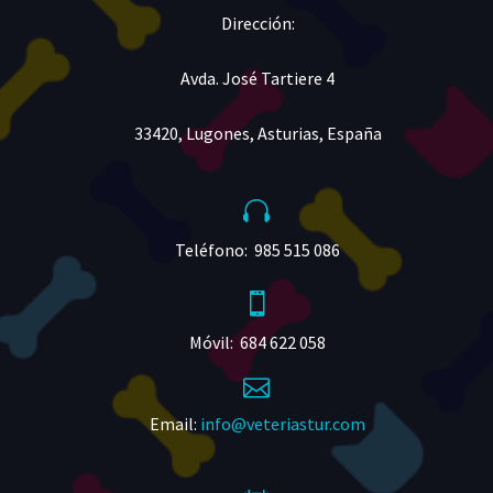
Dirección:
Avda. José Tartiere 4
33420, Lugones, Asturias, España


Teléfono: 985 515 086


Móvil: 684 622 058


Email:
info@veteriastur.com