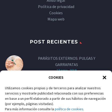
Aviso legal
Política de privacidad
Cookies
Mapa web
POST RECIENTES
PARÁSITOS EXTERNOS: PULGAS Y
GARRAPATAS
13 junio, 2019
COOKIES
LAS VACUNAS DE LOS PERROS
Utilizamos cookies propias y de terceros para analizar nuestros
13 junio, 2019
servicios y mostrarle publicidad relacionada con sus preferencias
en base a un perfil elaborado a partir de sus hábitos de navegación
(por ejemplo, páginas visitadas).
Para más información consulte la
política de cookies
.