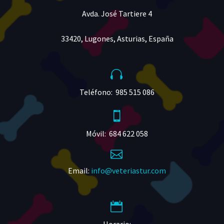
Avda. José Tartiere 4
33420, Lugones, Asturias, España


Teléfono: 985 515 086


Móvil: 684 622 058


Email:
info@veteriastur.com


Horario: