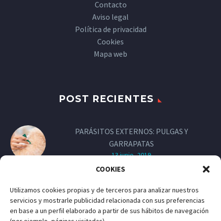
Contacto
Aviso legal
Política de privacidad
Cookies
Mapa web
POST RECIENTES
PARÁSITOS EXTERNOS: PULGAS Y
GARRAPATAS
13 junio, 2019
COOKIES
LAS VACUNAS DE LOS PERROS
Utilizamos cookies propias y de terceros para analizar nuestros
13 junio, 2019
servicios y mostrarle publicidad relacionada con sus preferencias
en base a un perfil elaborado a partir de sus hábitos de navegación